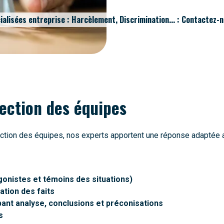
ialisées entreprise : Harcèlement, Discrimination... : Contactez-
tection des équipes
otection des équipes, nos experts apportent une réponse adaptée
gonistes et témoins des situations)
cation des faits
pant analyse, conclusions et préconisations
s