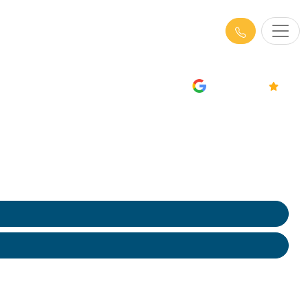
hes-du-Rhône (13) :
AVIS
4.7/5
osociaux, violences
ens experts et rapports détaillés pour des solutions