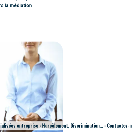
rs la médiation
ialisées entreprise : Harcèlement, Discrimination... : Contactez-