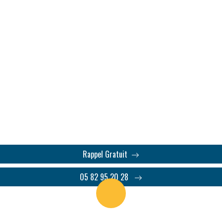
ées en entreprise en Bouc
imination, Risques psych
 Bouches-du-Rhône (13), avec analyse approfondie, entreti
adaptées.
Rappel Gratuit
05 82 95 20 28