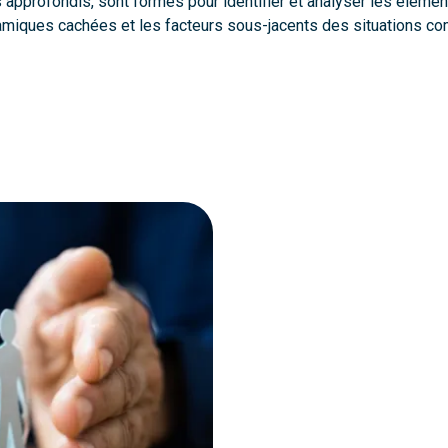
approfondis, sont formés pour identifier et analyser les élément
namiques cachées et les facteurs sous-jacents des situations co