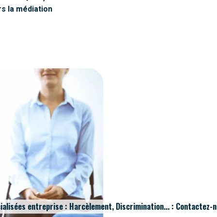
rs la médiation
ialisées entreprise : Harcèlement, Discrimination... : Contactez-