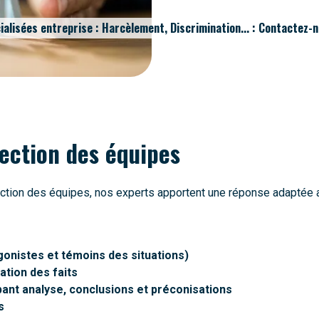
ialisées entreprise : Harcèlement, Discrimination... : Contactez-
tection des équipes
otection des équipes, nos experts apportent une réponse adaptée
gonistes et témoins des situations)
cation des faits
pant analyse, conclusions et préconisations
s