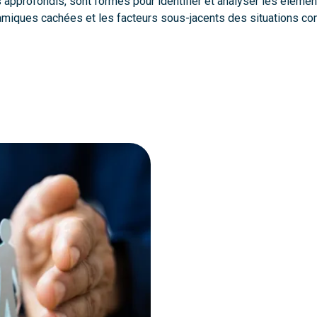
approfondis, sont formés pour identifier et analyser les élément
namiques cachées et les facteurs sous-jacents des situations co