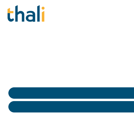
Enquêtes spéciali
Harcèlement, Discr
Enquêtes sur harcèlement, discriminations et RPS e