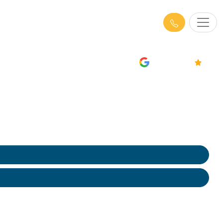
-Atlantique (44) :
AVIS
4.7/5
osociaux, violences
ns experts et rapports détaillés pour des solutions