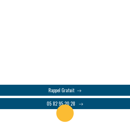
sées en entreprise en Loire
imination, Risques psych
n Loire-Atlantique (44), avec analyse approfondie, entretie
adaptées.
Rappel Gratuit
05 82 95 20 28