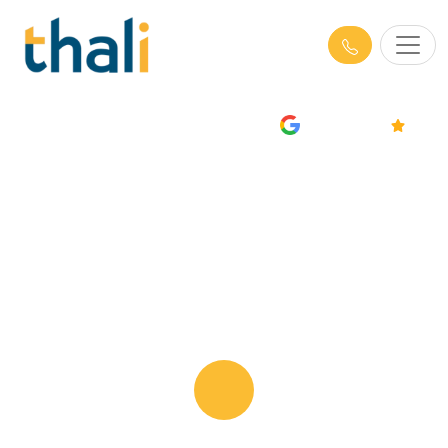
AVIS
4.7/5
Formations Prévention des RPS &
Management de la QVCT en
Bouches-du-Rhône (13)