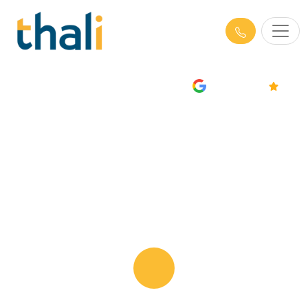
AVIS
4.7/5
Formations Management en Nord
(59)