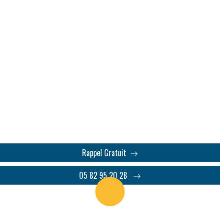
lité de vie et des conditi
(59)
 tensions et blocages, améliorer organisation, management
collectif.
Rappel Gratuit
05 82 95 20 28