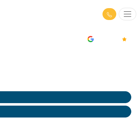
ons de travail) en Nord
AVIS
4.7/5
, ambiance, proposer des actions concrètes pour le