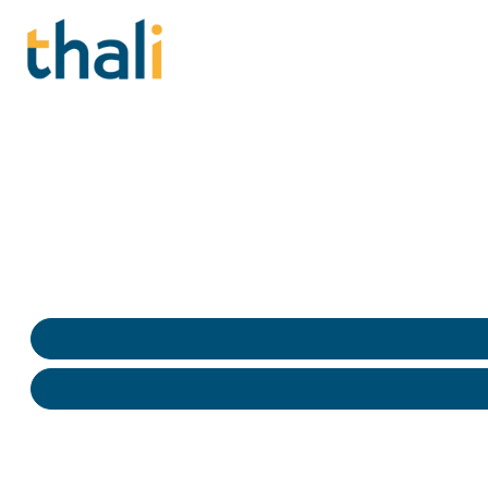
Amélioration QVCT (Qua
Évaluations de la QVCT en Nord (59) pour détecter