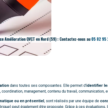
ce Amélioration QVCT en Nord (59) : Contactez-nous au
05 82 95 
ation
dans toutes ses composantes. Elle permet d’
identifier l
, coordination, management, contenu du travail, communication, e
matique ou en présentiel
, sont réalisés par une équipe de
cons
ique) peut également être proposée. Grâce à ces évaluations, le