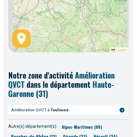
Leaflet
Notre
zone d'activité
Amélioration
QVCT
dans le département
Haute-
Garonne (31)
Amélioration QVCT à
Toulouse
Alpes-Maritimes (06)
Autre(s) département(s) :
Bouches-du-Rhône (13)
Gironde (33)
Hérault (34)