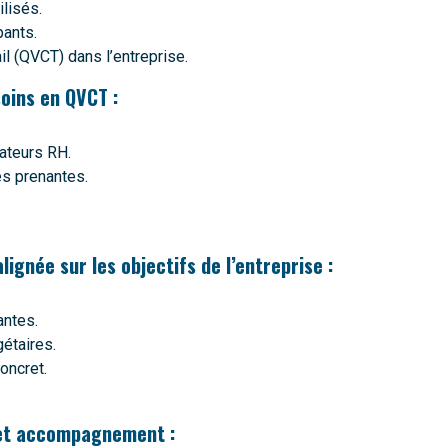
ilisés.
pants.
il (QVCT) dans l’entreprise.
oins en QVCT :
cateurs RH.
es prenantes.
ignée sur les objectifs de l’entreprise :
antes.
gétaires.
oncret.
 et accompagnement :