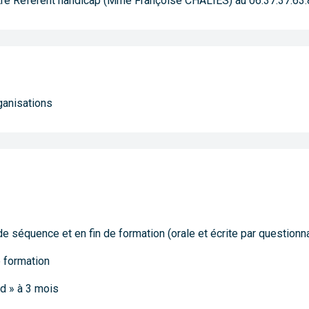
tre Référent handicap (Mme Françoise CHALIES) au 06.37.37.63
ganisations
séquence et en fin de formation (orale et écrite par questionnair
e formation
id » à 3 mois