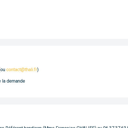
(ou
contact@thali.fr
)
de la demande