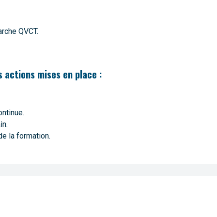
arche QVCT.
 actions mises en place :
ntinue.
in.
de la formation.