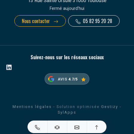
13 Rue Sainte Ursule 31000 Toulouse
Fermé aujourd'hui
Nous contacter
05 82 95 20 28
Suivez-nous sur les réseaux sociaux
Linkedin
AVIS
4.7/5
Mentions légales
- Solution optimisée
Gestizy
-
SylApps