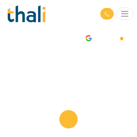
AVIS
4.7/5
Formations Performance Globale
en Alpes-Maritimes (06) : Achats,
Qualité et Influence