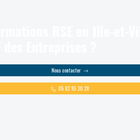
rmations RSE en Ille-et-Vil
 des Entreprises ?
Nous contacter
05 82 95 20 28