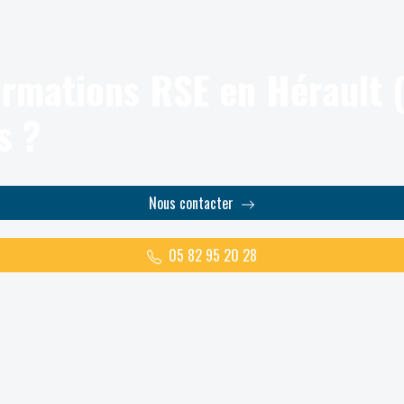
ormations RSE en Hérault (
s ?
Nous contacter
05 82 95 20 28