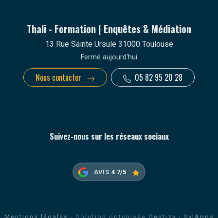
Thali - Formation | Enquêtes & Médiation
13 Rue Sainte Ursule 31000 Toulouse
Fermé aujourd'hui
Nous contacter
05 82 95 20 28
Suivez-nous sur les réseaux sociaux
AVIS
4.7/5
Mentions légales
- Solution optimisée
Gestizy
-
SylApps