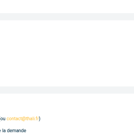
(ou
contact@thali.fr
)
de la demande