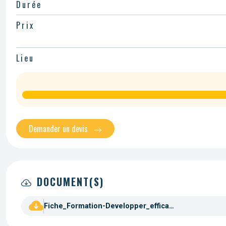
Durée
Prix
Lieu
Demander un devis
DOCUMENT(S)
Fiche_Formation-Developper_efficacite_manageriale.pdf