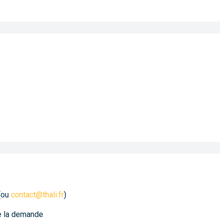
(ou
contact@thali.fr
)
de la demande