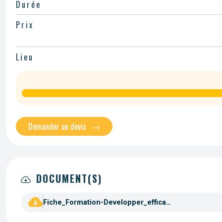
Durée
Prix
Lieu
Demander un devis
DOCUMENT(S)
Fiche_Formation-Developper_efficacite_manageriale.pdf